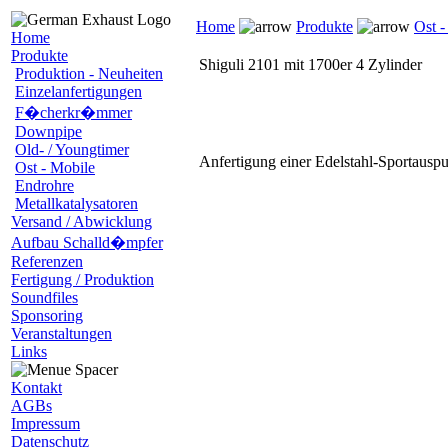
Home
Produkte
Ost -
Home
Produkte
Shiguli 2101 mit 1700er 4 Zylinder
Produktion - Neuheiten
Einzelanfertigungen
F�cherkr�mmer
Downpipe
Old- / Youngtimer
Anfertigung einer Edelstahl-Sportausp
Ost - Mobile
Endrohre
Metallkatalysatoren
Versand / Abwicklung
Aufbau Schalld�mpfer
Referenzen
Fertigung / Produktion
Soundfiles
Sponsoring
Veranstaltungen
Links
Kontakt
AGBs
Impressum
Datenschutz