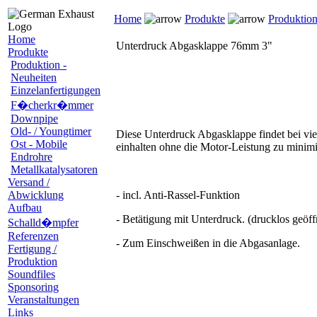
Home
Produkte
Produktion
Home
Unterdruck Abgasklappe 76mm 3"
Produkte
Produktion -
Neuheiten
Einzelanfertigungen
F�cherkr�mmer
Downpipe
Old- / Youngtimer
Diese Unterdruck Abgasklappe findet bei vi
Ost - Mobile
einhalten ohne die Motor-Leistung zu minimi
Endrohre
Metallkatalysatoren
Versand /
Abwicklung
- incl. Anti-Rassel-Funktion
Aufbau
- Betätigung mit Unterdruck. (drucklos geöff
Schalld�mpfer
Referenzen
- Zum Einschweißen in die Abgasanlage.
Fertigung /
Produktion
Soundfiles
Sponsoring
Veranstaltungen
Links