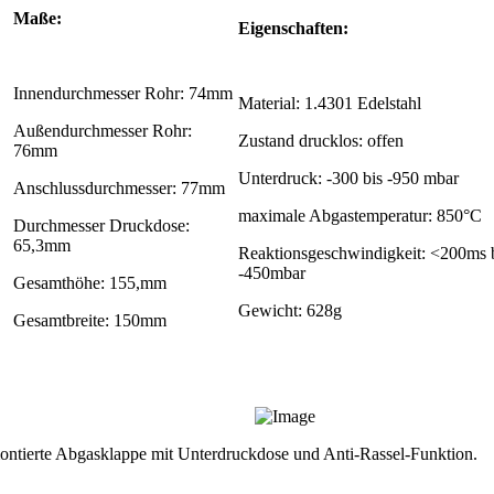
Maße:
Eigenschaften:
Innendurchmesser Rohr: 74mm
Material: 1.4301 Edelstahl
Außendurchmesser Rohr:
Zustand drucklos: offen
76mm
Unterdruck: -300 bis -950 mbar
Anschlussdurchmesser: 77mm
maximale Abgastemperatur: 850°C
Durchmesser Druckdose:
65,3mm
Reaktionsgeschwindigkeit: <200ms 
-450mbar
Gesamthöhe: 155,mm
Gewicht: 628g
Gesamtbreite: 150mm
montierte Abgasklappe mit Unterdruckdose und Anti-Rassel-Funktion.