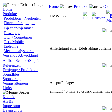
Home
Produkte
Old- 
Home
Produkte
EMW 327
Produktion - Neuheiten
Einzelanfertigungen
F�cherkr�mmer
Downpipe
Old- / Youngtimer
Ost - Mobile
Endrohre
Anfertigung einer Edelstahlauspuffanl
Metallkatalysatoren
Versand / Abwicklung
Aufbau Schalld�mpfer
Referenzen
Fertigung / Produktion
Soundfiles
Sponsoring
Auspuffanlage:
Veranstaltungen
Links
einflutig 45 mm ab Gusskrümmer mit 
Kontakt
AGBs
Impressum
Datenschutz