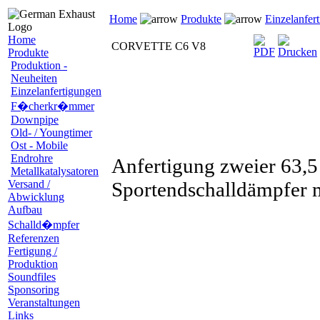
Home
Produkte
Einzelanfer
Home
CORVETTE C6 V8
Produkte
Produktion -
Neuheiten
Einzelanfertigungen
F�cherkr�mmer
Downpipe
Old- / Youngtimer
Ost - Mobile
Endrohre
Anfertigung zweier 63,5
Metallkatalysatoren
Versand /
Sportendschalldämpfer m
Abwicklung
Aufbau
Schalld�mpfer
Referenzen
Fertigung /
Produktion
Soundfiles
Sponsoring
Veranstaltungen
Links