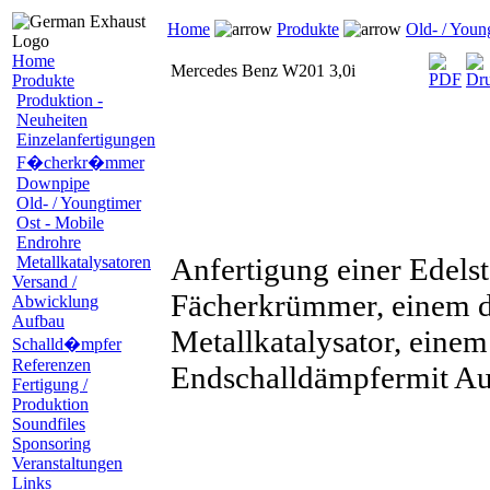
Home
Produkte
Old- / Youn
Home
Mercedes Benz W201 3,0i
Produkte
Produktion -
Neuheiten
Einzelanfertigungen
F�cherkr�mmer
Downpipe
Old- / Youngtimer
Ost - Mobile
Endrohre
Anfertigung einer Edelst
Metallkatalysatoren
Versand /
Fächerkrümmer, einem d
Abwicklung
Aufbau
Metallkatalysator, eine
Schalld�mpfer
Referenzen
Endschalldämpfermit Aus
Fertigung /
Produktion
Soundfiles
Sponsoring
Veranstaltungen
Links