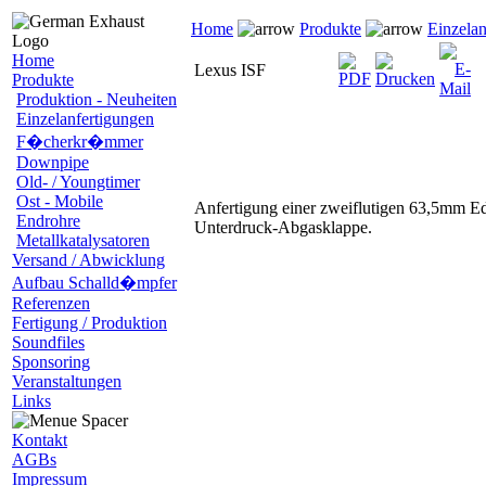
Home
Produkte
Einzelan
Home
Lexus ISF
Produkte
Produktion - Neuheiten
Einzelanfertigungen
F�cherkr�mmer
Downpipe
Old- / Youngtimer
Ost - Mobile
Anfertigung einer zweiflutigen 63,5mm Ed
Endrohre
Unterdruck-Abgasklappe.
Metallkatalysatoren
Versand / Abwicklung
Aufbau Schalld�mpfer
Referenzen
Fertigung / Produktion
Soundfiles
Sponsoring
Veranstaltungen
Links
Kontakt
AGBs
Impressum