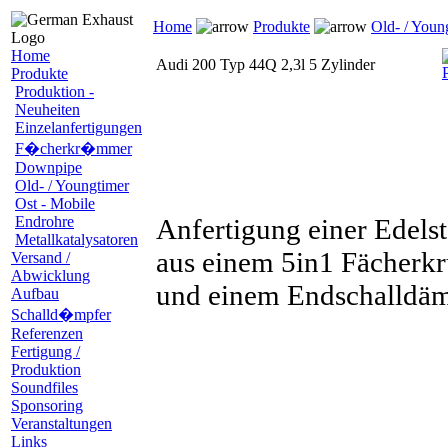
Home
Produkte
Old- / Youn
Home
Audi 200 Typ 44Q 2,3l 5 Zylinder
Produkte
Produktion -
Neuheiten
Einzelanfertigungen
F�cherkr�mmer
Downpipe
Old- / Youngtimer
Ost - Mobile
Endrohre
Anfertigung einer Edels
Metallkatalysatoren
aus einem 5in1 Fächerk
Versand /
Abwicklung
und einem Endschalldäm
Aufbau
Schalld�mpfer
Referenzen
Fertigung /
Produktion
Soundfiles
Sponsoring
Veranstaltungen
Links