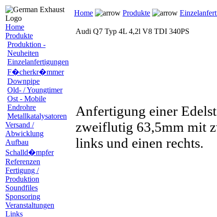
Home
Produkte
Einzelanfer
Home
Audi Q7 Typ 4L 4,2l V8 TDI 340PS
Produkte
Produktion -
Neuheiten
Einzelanfertigungen
F�cherkr�mmer
Downpipe
Old- / Youngtimer
Ost - Mobile
Endrohre
Anfertigung einer Edels
Metallkatalysatoren
zweiflutig 63,5mm mit z
Versand /
Abwicklung
links und einen rechts.
Aufbau
Schalld�mpfer
Referenzen
Fertigung /
Produktion
Soundfiles
Sponsoring
Veranstaltungen
Links