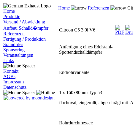
Home
Referenzen
Cit
Home
Produkte
Versand / Abwicklung
Aufbau Schalld�mpfer
Citreon C5 3,0i V6
Referenzen
Fertigung / Produktion
Soundfiles
Anfertigung eines Edelstahl-
Sponsoring
Sportendschalldämpfer
Veranstaltungen
Links
Kontakt
Endrohrvariante:
AGBs
Impressum
Datenschutz
1 x 160x80mm Typ 53
flachoval, eingerollt, abgeschrägt mit 
Rohrdurchmesser: