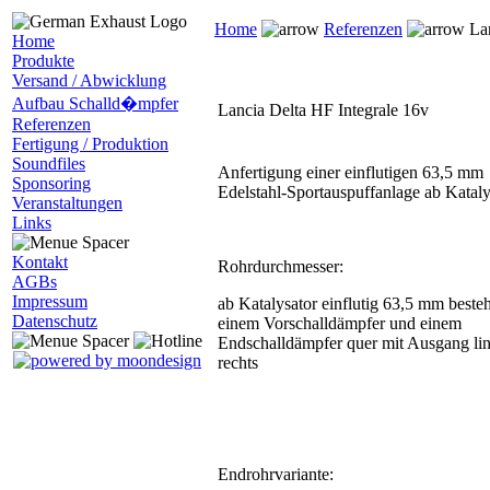
Home
Referenzen
La
Home
Produkte
Versand / Abwicklung
Aufbau Schalld�mpfer
Lancia Delta HF Integrale 16v
Referenzen
Fertigung / Produktion
Soundfiles
Anfertigung einer einflutigen 63,5 mm
Sponsoring
Edelstahl-Sportauspuffanlage ab Kataly
Veranstaltungen
Links
Kontakt
Rohrdurchmesser:
AGBs
Impressum
ab Katalysator einflutig 63,5 mm beste
Datenschutz
einem Vorschalldämpfer und einem
Endschalldämpfer quer mit Ausgang li
rechts
Endrohrvariante: