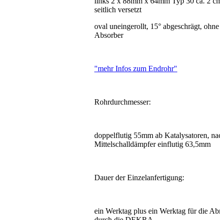
links 2 x 88mm x 64mm Typ 30 ca. 2 c
seitlich versetzt
oval uneingerollt, 15° abgeschrägt, ohne
Absorber
"mehr Infos zum Endrohr"
Rohrdurchmesser:
doppelflutig 55mm ab Katalysatoren, na
Mittelschalldämpfer einflutig 63,5mm
Dauer der Einzelanfertigung:
ein Werktag plus ein Werktag für die A
durch die DEKRA