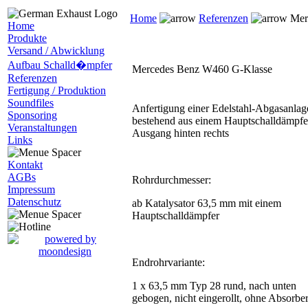
Home
Referenzen
Mer
Home
Produkte
Versand / Abwicklung
Aufbau Schalld�mpfer
Mercedes Benz W460 G-Klasse
Referenzen
Fertigung / Produktion
Soundfiles
Anfertigung einer Edelstahl-Abgasanlag
Sponsoring
bestehend aus einem Hauptschalldämpfe
Veranstaltungen
Ausgang hinten rechts
Links
Kontakt
AGBs
Rohrdurchmesser:
Impressum
Datenschutz
ab Katalysator 63,5 mm mit einem
Hauptschalldämpfer
Endrohrvariante:
1 x 63,5 mm Typ 28 rund, nach unten
gebogen, nicht eingerollt, ohne Absorbe