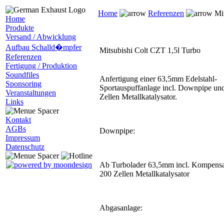
Home
Referenzen
Mit
Home
Produkte
Versand / Abwicklung
Aufbau Schalld�mpfer
Mitsubishi Colt CZT 1,5l Turbo
Referenzen
Fertigung / Produktion
Soundfiles
Anfertigung einer 63,5mm Edelstahl-
Sponsoring
Sportauspuffanlage incl. Downpipe un
Veranstaltungen
Zellen Metallkatalysator.
Links
Kontakt
AGBs
Downpipe:
Impressum
Datenschutz
Ab Turbolader 63,5mm incl. Kompensa
200 Zellen Metallkatalysator
Abgasanlage: