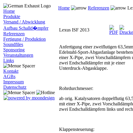
Home
Referenzen
Le
Home
Produkte
Versand / Abwicklung
Aufbau Schalld�mpfer
Lexus ISF 2013
Referenzen
Fertigung / Produktion
Soundfiles
Anfertigung einer zweiflutigen 63,5m
Sponsoring
Edelstahl-Sport-Abgasfanlage bestehen
Veranstaltungen
einer X-Pipe, zwei Vorschalldämpfern 
Links
zwei Endschalldämpfer mit je einer
Unterdruck-Abgasklappe.
Kontakt
AGBs
Impressum
Datenschutz
Rohrdurchmesser:
ab orig. Katalysatoren doppelflutig 63
mit einer X-Pipe, zwei Vorschalldämpf
zwei Endschalldämpfern links und rech
Klappensteuerung: