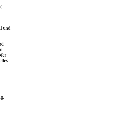
(
il und
nd
en
fer
lles
ig.