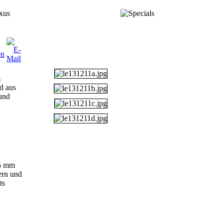
xus
m
d aus
und
,5 mm
ern und
ts