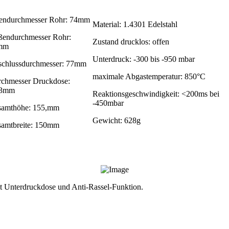
endurchmesser Rohr: 74mm
Material: 1.4301 Edelstahl
endurchmesser Rohr:
Zustand drucklos: offen
mm
Unterdruck: -300 bis -950 mbar
chlussdurchmesser: 77mm
maximale Abgastemperatur: 850°C
chmesser Druckdose:
,3mm
Reaktionsgeschwindigkeit: <200ms bei
-450mbar
samthöhe: 155,mm
Gewicht: 628g
amtbreite: 150mm
it Unterdruckdose und Anti-Rassel-Funktion.