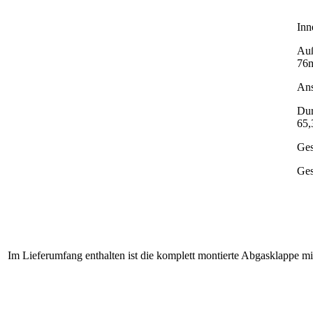
Inn
Auß
76
Ans
Dur
65
Ge
Ges
Im Lieferumfang enthalten ist die komplett montierte Abgasklappe m