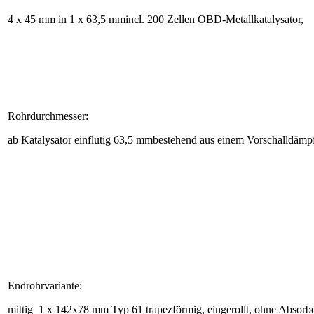
4 x 45 mm in 1 x 63,5 mmincl. 200 Zellen OBD-Metallkatalysator,
Rohrdurchmesser:
ab Katalysator einflutig 63,5 mmbestehend aus einem Vorschalldäm
Endrohrvariante:
mittig 1 x 142x78 mm Typ 61 trapezförmig, eingerollt, ohne Absorb