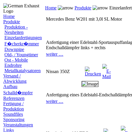
Home
Produkte
Einzelanfer
Home
Mercedes Benz W201 mit 3,0l SL Motor
Produkte
Produktion -
Neuheiten
Einzelanfertigungen
Anfertigung einer Edelstahl-Sportauspuffanla
F�cherkr�mmer
Endschalldämpfer links + rechts
Downpipe
weiter …
Old- / Youngtimer
Ost - Mobile
Endrohre
Metallkatalysatoren
Nissan 350Z
Versand /
Abwicklung
Aufbau
Schalld�mpfer
Anfertigung eines Edelstahl-Endschalldämpfe
Referenzen
weiter …
Fertigung /
Produktion
Soundfiles
Sponsoring
Veranstaltungen
Links