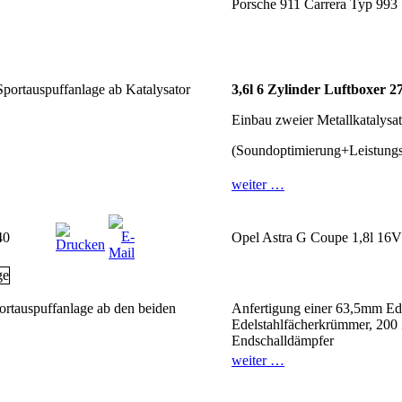
Porsche 911 Carrera Typ 993
portauspuffanlage ab Katalysator
3,6l 6 Zylinder Luftboxer 
Einbau zweier Metallkatalysa
(Soundoptimierung+Leistung
weiter …
40
Opel Astra G Coupe 1,8l 16V
portauspuffanlage ab den beiden
Anfertigung einer 63,5mm Ede
Edelstahlfächerkrümmer, 200 
Endschalldämpfer
weiter …